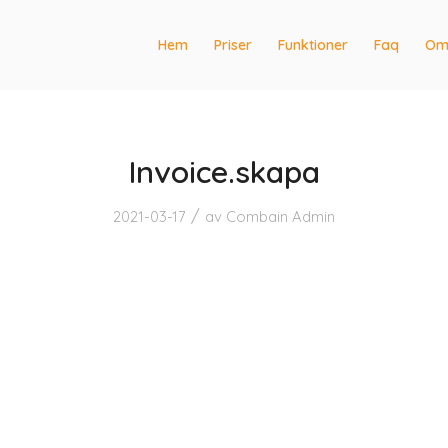
Hem
Priser
Funktioner
Faq
Om
Invoice.skapa
/
2021-03-17
av
Combain Admin